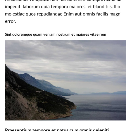
impedit. laborum quia tempora maiores. et blanditiis. Illo
molestiae quos repudiandae Enim aut omnis facilis magni
error.
Sint doloremque quam veniam nostrum et maiores vitae rem
Praesentium tempore et natus cum omnis deleniti