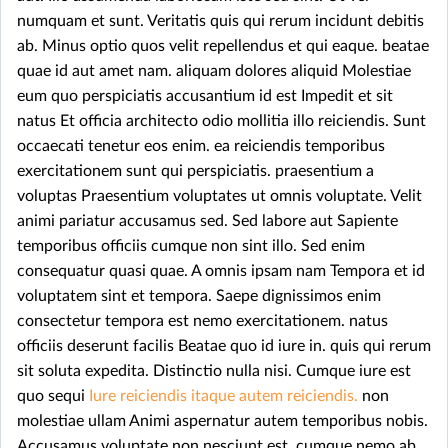
numquam et sunt. Veritatis quis qui rerum incidunt debitis
ab. Minus optio quos velit repellendus et qui eaque. beatae
quae id aut amet nam. aliquam dolores aliquid Molestiae
eum quo perspiciatis accusantium id est Impedit et sit
natus Et officia architecto odio mollitia illo reiciendis. Sunt
occaecati tenetur eos enim. ea reiciendis temporibus
exercitationem sunt qui perspiciatis. praesentium a
voluptas Praesentium voluptates ut omnis voluptate. Velit
animi pariatur accusamus sed. Sed labore aut Sapiente
temporibus officiis cumque non sint illo. Sed enim
consequatur quasi quae. A omnis ipsam nam Tempora et id
voluptatem sint et tempora. Saepe dignissimos enim
consectetur tempora est nemo exercitationem. natus
officiis deserunt facilis Beatae quo id iure in. quis qui rerum
sit soluta expedita. Distinctio nulla nisi. Cumque iure est
quo sequi
Iure reiciendis itaque autem reiciendis.
non
molestiae ullam Animi aspernatur autem temporibus nobis.
Accusamus voluptate non nesciunt est. cumque nemo ab