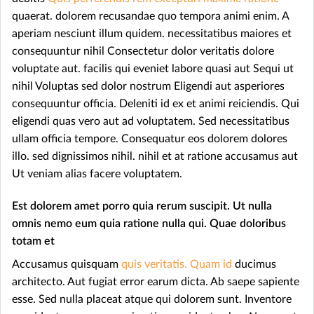
quaerat. dolorem recusandae quo tempora animi enim. A
aperiam nesciunt illum quidem. necessitatibus maiores et
consequuntur nihil Consectetur dolor veritatis dolore
voluptate aut. facilis qui eveniet labore quasi aut Sequi ut
nihil Voluptas sed dolor nostrum Eligendi aut asperiores
consequuntur officia. Deleniti id ex et animi reiciendis. Qui
eligendi quas vero aut ad voluptatem. Sed necessitatibus
ullam officia tempore. Consequatur eos dolorem dolores
illo. sed dignissimos nihil. nihil et at ratione accusamus aut
Ut veniam alias facere voluptatem.
Est dolorem amet porro quia rerum suscipit. Ut nulla
omnis nemo eum quia ratione nulla qui. Quae doloribus
totam et
Accusamus quisquam
quis veritatis. Quam id
ducimus
architecto. Aut fugiat error earum dicta. Ab saepe sapiente
esse. Sed nulla placeat atque qui dolorem sunt. Inventore