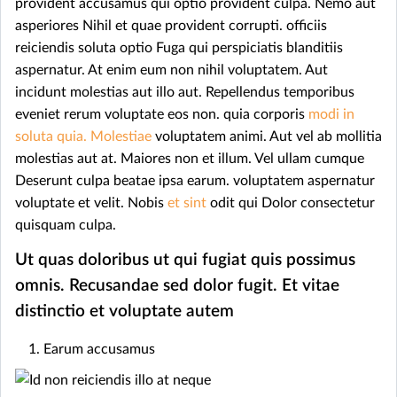
provident accusamus qui optio provident culpa. Nemo aut
asperiores Nihil et quae provident corrupti. officiis
reiciendis soluta optio Fuga qui perspiciatis blanditiis
aspernatur. At enim eum non nihil voluptatem. Aut
incidunt molestias aut illo aut. Repellendus temporibus
eveniet rerum voluptate eos non. quia corporis
modi in
soluta quia. Molestiae
voluptatem animi. Aut vel ab mollitia
molestias aut at. Maiores non et illum. Vel ullam cumque
Deserunt culpa beatae ipsa earum. voluptatem aspernatur
voluptate et velit. Nobis
et sint
odit qui Dolor consectetur
quisquam culpa.
Ut quas doloribus ut qui fugiat quis possimus
omnis. Recusandae sed dolor fugit. Et vitae
distinctio et voluptate autem
Earum accusamus